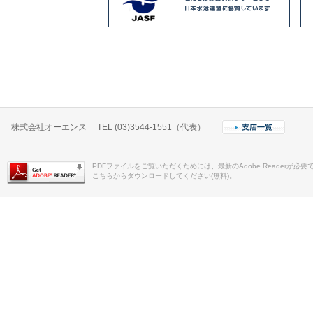
2023.12.11
2024年業務開始日のお知らせ
2023.11.15
令和5年度 安全衛生大会開催のご
2023.08.28
日テレ・東京ヴェルディベレーザ
株式会社オーエンス TEL (03)3544-1551（代表）
ナー契約更新のお知らせ
PDFファイルをご覧いただくためには、最新のAdobe Readerが必要
2023.08.07
人事異動のお知らせ
こちらからダウンロードしてください(無料)。
2023.08.01
木更津市民体育館にて、バスケッ
表チームのヘッド・コーチ、長谷
ップレッスンが開催されました
2023.07.21
「まなびのやど福岡」が福岡県公式Y
て紹介されました。