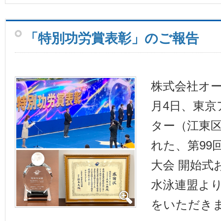
「特別功労賞表彰」のご報告
株式会社オー
月4日、東
ター（江東
れた、第99
大会 開始式
水泳連盟よ
をいただき