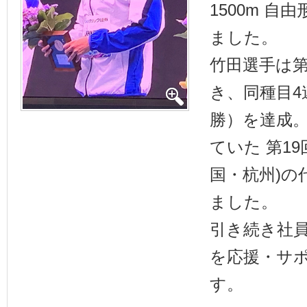
1500m 
ました。
竹田選手は第
き、同種目4
勝）を達成
ていた 第19
国・杭州)の
ました。
引き続き社
を応援・サ
す。