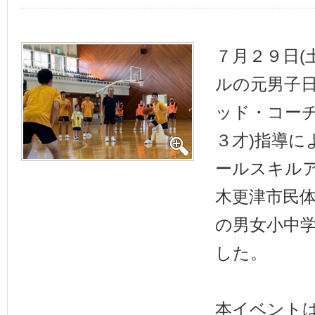
７月２９日(
ルの元男子
ッド・コーチ
３才)指導に
ールスキル
木更津市民
の男女小中
した。
本イベント