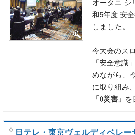
オータニ シ
和5年度 安
しました。
今大会のス
「安全意識
めながら、
に取り組み
「0災害」
を
日テレ・東京ヴェルディベレー