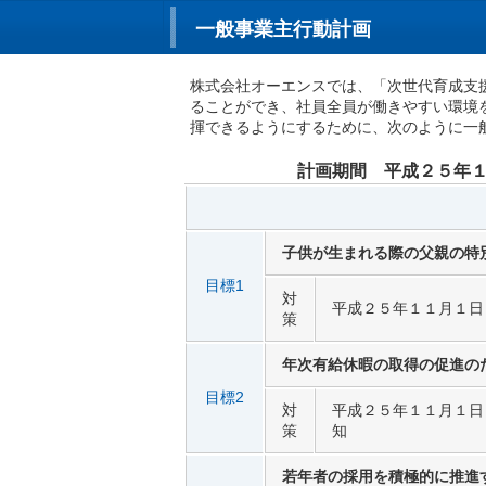
一般事業主行動計画
株式会社オーエンスでは、「次世代育成支
ることができ、社員全員が働きやすい環境
揮できるようにするために、次のように一
計画期間 平成２５年
子供が生まれる際の父親の特
目標1
対
平成２５年１１月１日
策
年次有給休暇の取得の促進の
目標2
対
平成２５年１１月１日
策
知
若年者の採用を積極的に推進